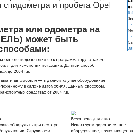
Ск
 спидометра и пробега Opel
це
8 
Зв
+7
метра или одометра на
Мо
ПЕЛЬ) может быть
+7
Са
способами:
За
нейшего подключения ее к программатору, а так же
обиля для изменений показаний. Данный способ
ах до 2004 г.в.
 памяти автомобиля — в данном случае оборудование
положенному в салоне автомобиля. Данным способом,
ранспортных средствах от 2004 г.в.
о
Безопасно для авто
жно обнаружить при осмотре
Используем дорогостоящее
бслуживании, Скручиваем
оборудование, позволяющее д