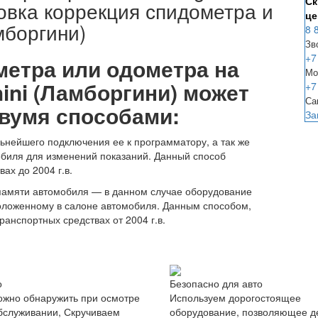
Ск
овка коррекция спидометра и
це
мборгини)
8 
Зв
+7
метра или одометра на
Мо
ini (Ламборгини) может
+7
Са
вумя способами:
За
нейшего подключения ее к программатору, а так же
обиля для изменений показаний. Данный способ
ах до 2004 г.в.
 памяти автомобиля — в данном случае оборудование
положенному в салоне автомобиля. Данным способом,
ранспортных средствах от 2004 г.в.
о
Безопасно для авто
жно обнаружить при осмотре
Используем дорогостоящее
бслуживании, Скручиваем
оборудование, позволяющее д